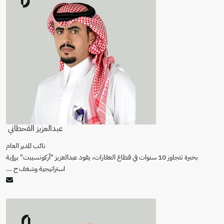
عبدالعزيز القحطاني
نائب المدير العام
بخبرة تتجاوز 10 سنوات في قطاع العقارات، يقود عبدالعزيز "آركونسيبت" برؤية
استراتيجية وشغف ح
...