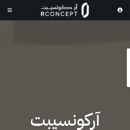
آركونسيبت