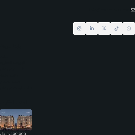
info@rconceptsa.com
روابط سريعة
سكني
البورصة العقارية
طلب عرض عقار
طلب خدمة
طلب انضمام
طلب البحث عن عقار
احدث العقارات
بارك فيو ريزدنس
1,400,000ريال