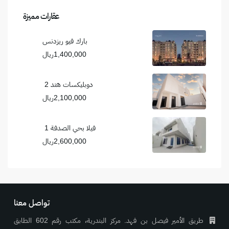
عقارات مميزة
بارك فيو ريزدنس
1,400,000ريال
دوبليكسات هند 2
2,100,000ريال
فيلا بحي الصدفة 1
2,600,000ريال
تواصل معنا
طريق الأمير فيصل بن فهد. مركز البندرية، مكتب رقم 602 الطابق