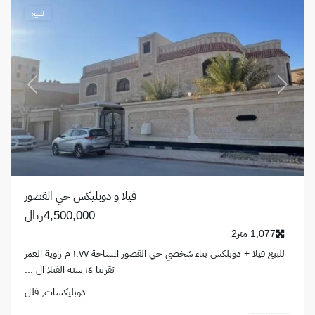
للبيع
revious
Next
فيلا و دوبليكس حي القصور
4,500,000ريال
1,077 متر2
للبيع فيلا + دوبلكس بناء شخصي حي القصور المساحة ١.٧٧ م زاوية العمر
تقريبا ١٤ سنه الفيلا ال
...
دوبليكسات
,
فلل
حي