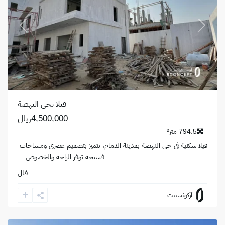
revious
Next
فيلا بحي النهضة
4,500,000ريال
794.5 متر²
فيلا سكنية في حي النهضة بمدينة الدمام، تتميز بتصميم عصري ومساحات
فسيحة توفر الراحة والخصوص
...
فلل
حي
آركونسيبت
القصور
,
الظهران