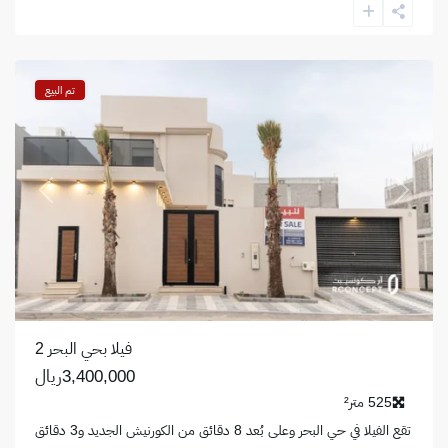
البحر
,
الخبر
تم البيع
revious
Next
فيلا بحي البحر 2
3,400,000ريال
525 متر²
تقع الفيلا في حي البحر وعلى بُعد 8 دقائق من الكورنيش الجديد و3 دقائق