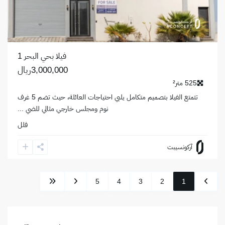
فيلا بحي البحر 1
3,000,000ريال
525 متر²
تتمتع الفيلا بتصميم متكامل يلبي احتياجات العائلة، حيث تضم 5 غرف
نوم ومجلس خارجي مثالي للضي
...
فلل
آركونسيبت
5
4
3
2
1