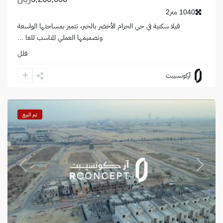
1040 متر2
فيلا سكنية في حي الحزام الأخضر بالخبر، تتميز بمساحتها الواسعة
وتصميمها العملي المناسب للعا
...
فلل
حي
آركونسيبت
البحر
,
الخبر
تم البيع
revious
Next