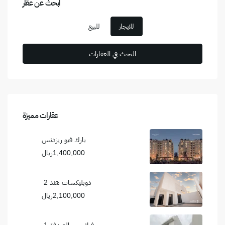
ابحث عن عقار
للايجار
للبيع
عقارات مميزة
بارك فيو ريزدنس
1,400,000ريال
دوبليكسات هند 2
2,100,000ريال
فيلا بحي الصدفة 1