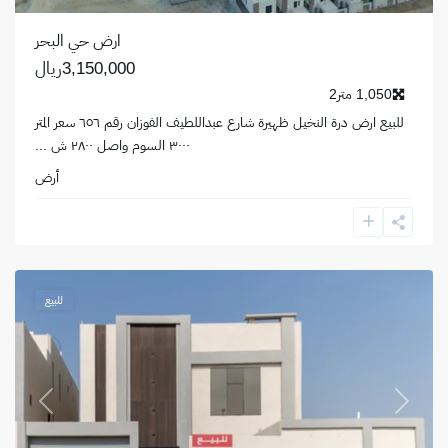
ارض حي البحر
3,150,000ريال
1,050 متر2
للبيع ارض درة النخيل ظهيرة شارع عبداللطيف الفوزان رقم ٦٥٦ سعر المتر
٣٠٠٠ السوم واصل ٢٨٠٠ ش
...
أرض
حي
البحر
,
الخبر
للبيع
revious
Next