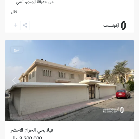
من حديقة الموسى، تتمي
...
فلل
حي
آركونسيبت
العقربية
,
الخبر
للبيع
revious
Next
فيلا بحي الحزام الاخضر
3,200,000ريال