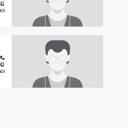
55
m
98
87
m