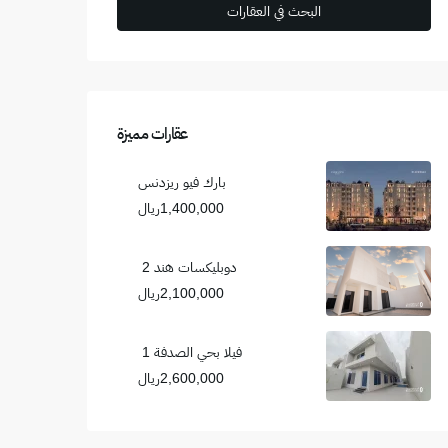
عقارات مميزة
بارك فيو ريزدنس
1,400,000ريال
دوبليكسات هند 2
2,100,000ريال
فيلا بحي الصدفة 1
2,600,000ريال