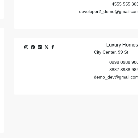
305 555 45
developer2_demo@gmail.co
Luxury Homes
City Center, 99 St
900 0988 09
989 8988 88
demo_dev@gmail.co