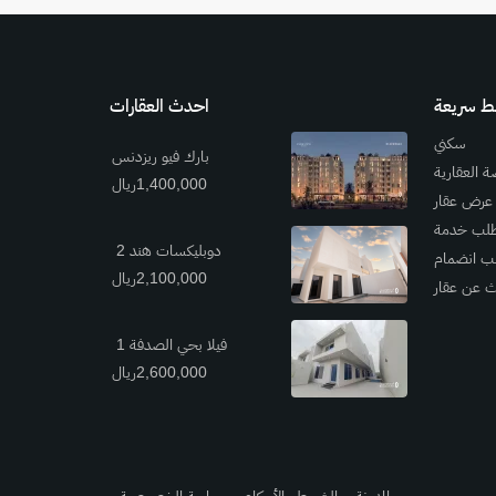
بط سريعة
احدث العقارات
سكني
بارك فيو ريزدنس
ة العقارية
1,400,000ريال
عرض عقار
لب خدمة
دوبليكسات هند 2
ب انضمام
2,100,000ريال
 عن عقار
فيلا بحي الصدفة 1
2,600,000ريال