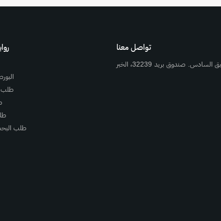
تواصل معنا
روا
طريق الأمير فيصل بن فهد. مركز البندرية، مكتب رقم 602 الطابق السادس. صندوق بريد 32239، الخبر
البورص
طلب 
ط
طل
طلب البحث