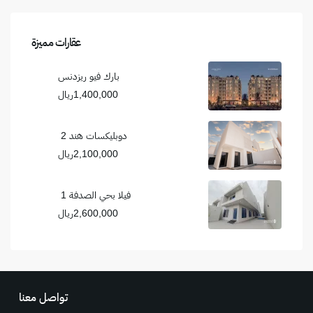
عقارات مميزة
بارك فيو ريزدنس
1,400,000ريال
دوبليكسات هند 2
2,100,000ريال
فيلا بحي الصدفة 1
2,600,000ريال
تواصل معنا