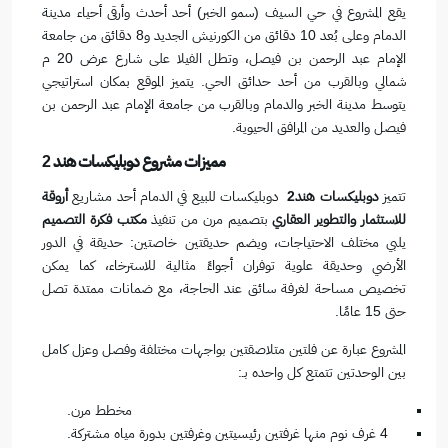
يقع المشروع في حي السيف (سمو الخبر) أحد أحدث وأرقى أحياء مدينة
الدمام وعلى بُعد 10 دقائق من الكورنيش الجديد و8 دقائق من جامعة
الإمام عبد الرحمن بن فيصل، وتطل الفيلا على شارع عرض 20 م
شمالي وبالقرب من أحد حدائق الحي. يتميز الموقع بمكان استراتيجي
يتوسط مدينة الخبر والدمام وبالقرب من جامعة الإمام عبد الرحمن بن
فيصل والعديد من المرافق الحيوية.
مميزات مشروع دوبليكسات هند 2
تتميز
دوبليكسات هند2
دوبليكسات للبيع في الدمام أحد مشاريع
أروقة
للاستثمار والتطوير العقاري
بتصميم مرن من تنفيذ
مكتب فكرة التصميم
يلبي مختلف الاحتياجات، ويضم حديقتين خاصتين: حديقة في الدور
الأرضي وحديقة علوية توفران أجواءً مثالية للاسترخاء، كما يمكن
تخصيص مساحة لغرفة سائق عند الحاجة، مع ضمانات ممتدة تصل
حتى 15 عامًا.
المشروع عبارة عن فلتين متلاصقتين بواجهات مختلفة وفصل وعزل کامل
بين الوحدتين تتمتع كل واحده بـ:
مخطط مرن.
4 غرف نوم منها غرفتين رئیسیتین وغرفتين بدورة مياه مشتركة.