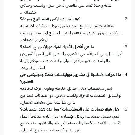
شقة واحدة تمتد على طابقين داخل مبنى، وليست وحدتين
منفصلتين.
كيف أجد دوبليكس فخم للبيع بسرعة؟
يمكنك متابعة المشاريع الجديدة من شركات موثوقة، الاستعانة
بشركات تسويق عقاري محترفة، واختيار المشاريع المدروسة من حيث
الموقع والمواصفات.
ما هي أفضل الأحياء لشراء دوبليكس في الدمام؟
أحياء مثل حي السيف، حي القصور، والمناطق القريبة من الكورنيش
والجامعات تعتبر مواقع استراتيجية ذات طلب مرتفع وقيمة
استثمارية جيدة.
ما المميزات الأساسية في مشاريع دوبليكسات هند2 ودوبليكس حي
القصور؟
تتميز بمخططات مرنة، حدائق خارجية وعلوية، غرف للخادمة
والسائق، تصميمات فاخرة، وتكييف مخفي، مع ضمانات تمتد من
1 إلى 15 سنة على مختلف الأعمال.
هل تتوفر ضمانات على الدوبليكسات؟ وما مدة هذه الضمانات؟
نعم، تشمل ضمانات الهيكل الإنشائي، العزل المائي، مكافحة النمل
الأبيض، التكييف، الأعمال الصحية، الكهرباء، والدهان، بمدد تتراوح
بين سنة و15 سنة حسب نوع الضمان.