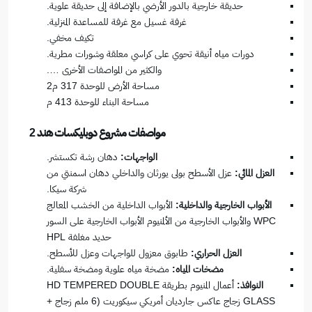
حديقة خارجية بالدور الأرضي بالإضافة إلى حديقة علوية.
غرفة غسيل مع غرفة للمساعدة المنزلية.
تكيف مخفي.
دورات مياه أنيقة تحوي على كراسي معلقة وشورات مطرية.
والكثير من المواصفات الأخرى ….
مساحة الأرض للوحدة 317 م2
مساحة البناء للوحدة 413 م
مواصفات مشروع دوبليكسات هند 2
الواجهات:
دهان رشة تكستشر.
العزل المائي:
عزل الأسطح بولى يورثان والداخلي دهان اسمنتي من
شركة سيكا.
الأبواب الخارجية والداخلية:
الأبواب الداخلية من الخشب المعالج
WPC والأبواب الخارجية من الألمنيوم الأبواب الخارجية على السور
حديد مغلفة HPL
العزل الحراري:
طابوق معزول للواجهات وعزل للأسطح.
مضخات المياه:
مضخة مياه علوية ومضخة سفلية.
النوافذ:
أعمال المنيوم بطريقة HD TEMPERED DOUBLE
GLASS زجاج عاكس جارديان أمريكي سيكوريت (6 ملم زجاج +