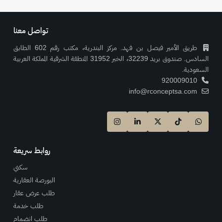
تواصل معنا
طريق الأمير فيصل بن فهد. مركز البندرية، مكتب رقم 602 الطابق
السادس. صندوق بريد 32239، الخبر 31952 المنطقة الشرقية المملكة العربية
السعودية.
920009010
info@rconceptsa.com
روابط سريعة
سكني
البورصة العقارية
طلب عرض عقار
طلب خدمة
طلب انضمام