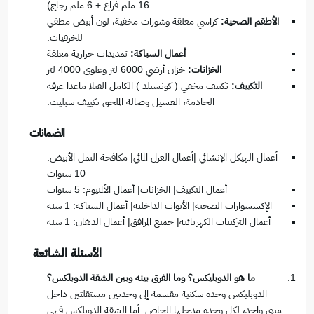
16 ملم فراغ + 6 ملم زجاج)
الأطقم الصحية:
كراسي معلقة وشورات مخفية، لون أبيض مطفي
للخزفيات.
أعمال السباكة:
تمديدات حرارية معلقة
الخزانات:
خزان أرضي 6000 لتر وعلوي 4000 لتر
التكييف:
تكييف مخفي ( كونسيلد ) الكامل الفيلا ماعدا غرفة
الخادمة، الغسيل وصالة الملحق تكييف سبليت.
الضمانات
أعمال الهيكل الإنشائي |أعمال العزل المائي| مكافحة النمل الأبيض:
10 سنوات
أعمال التكييف| الخزانات| أعمال الألمنيوم: 5 سنوات
الإكسسوارات الصحية| الأبواب الداخلية| أعمال السباكة: 1 سنة
أعمال التركيبات الكهربائية| جميع المرافق| أعمال الدهان: 1 سنة
الأسئلة الشائعة
ما هو الدوبليكس؟ وما الفرق بينه وبين الشقة الدوبلكس؟
الدوبليكس وحدة سكنية مقسمة إلى وحدتين مستقلتين داخل
مبنى واحد، لكل وحدة مدخلها الخاص. أما الشقة الدوبلكس فهي