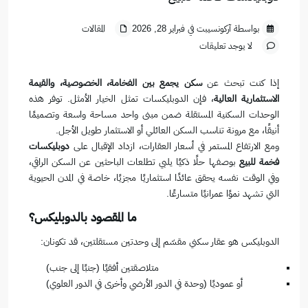
بواسطة آركونسيبت في فبراير 28, 2026
المقالات
لا يوجد تعليقات
إذا كنت تبحث عن
سكن يجمع بين الفخامة، الخصوصية، والقيمة
الاستثمارية العالية
، فإن الدوبليكسات تمثل الخيار الأمثل. توفر هذه
الوحدات السكنية المستقلة ضمن مبنى واحد مساحة واسعة وتصميمًا
أنيقًا، مع مرونة تناسب السكن العائلي أو الاستثمار طويل الأجل.
ومع الارتفاع المستمر في أسعار العقارات، ازداد الإقبال على
دوبليكسات
فخمة للبيع
بوصفها حلًا ذكيًا يلبي تطلعات الباحثين عن السكن الراقي،
وفي الوقت نفسه يحقق عائدًا استثماريًا مجزيًا، خاصة في المدن الحيوية
التي تشهد نموًا عمرانيًا متسارعًا.
ما المقصود بالدوبليكس؟
الدوبليكس هو عقار سكني مقسّم إلى وحدتين مستقلتين، قد تكونان:
متلاصقتين أفقيًا (جنبًا إلى جنب)
أو عموديًا (وحدة في الدور الأرضي وأخرى في الدور العلوي)