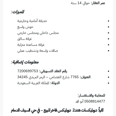
عمر العقار:
حوالي 14 سنة
المميزات:
حديقة أمامية وخارجية
حوش واسع
مجلس داخلي ومجلس خارجي
غرفة سائق
غرفة مساعدة منزلية
صالات واسعة وتشطيب عملي
معلومات إضافية:
رقم العقد التسويقي:
7200699753
العنوان:
7765 شارع العصامي – الرمز البريدي 34245
الدولة:
المملكة العربية السعودية
للمعاينة والاستفسار:
0508814477 أبو محمد
ثانياً: دوبليكسات هند2 دوبليكس فاخر للبيع – في حي السيف الدمام