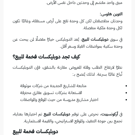
مبنى واحد مقسّم إلى وحدتين داخل نفس الأرض.
التوين هاوس:
وحدتان متلاصقتان لكن كل وحدة تقع على أرض مستقلة، وغالبًا تكون
لكل وحدة ملكية منفصلة.
في سوق
دوبليكسات للبيع
، يُعد الدوبليكس خيارًا مفضلًا لمن يبحث عن
وحدة سكنية بمواصفات الفيلا وسعر أقل.
كيف تجد دوبليكسات فخمة للبيع؟
نظرًا لارتفاع الطلب وقلة المعروض مقارنة بالشقق، فإن الدوبليكسات
تُباع غالبًا بسرعة. لذلك يُنصح بـ:
متابعة المشاريع الجديدة من شركات موثوقة
الاستعانة بشركات تسويق عقاري محترفة
اختيار مشاريع مدروسة من حيث الموقع والمواصفات
في
آركونسيبت
، نحرص على توفير
دوبليكسات للبيع
تم اختيارها بعناية،
تجمع بين جودة التنفيذ، والموقع الاستراتيجي، والقيمة الاستثمارية.
دوبليكسات فخمة للبيع