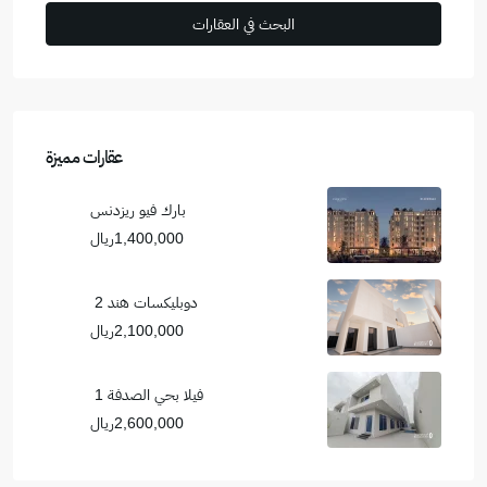
عقارات مميزة
بارك فيو ريزدنس
1,400,000ريال
دوبليكسات هند 2
2,100,000ريال
فيلا بحي الصدفة 1
2,600,000ريال