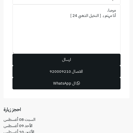
الاتصال
920009210
ال WhatsApp
احجز زيارة
السبت
08
أغسطس
الأحد
09
أغسطس
الأثنين
10
أغسطس