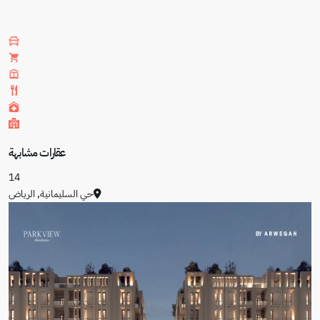
عقارات مشابهة
14
حي السليمانية
,
الرياض