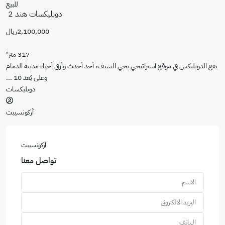
للبيع
دوبليكسات هند 2
2,100,000ريال
317 متر²
تيجي بحي السيف، أحد أحدث وأرقى أحياء مدينة الدمام
وعلى بُعد 10
...
دوبليكسات
آركونسيبت
آركونسيبت
تواصل معنا