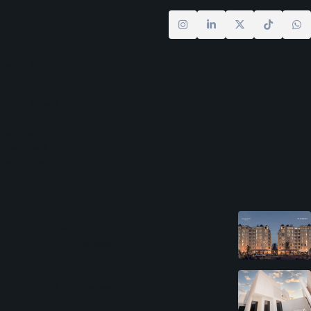
روابط سريعة
سكني
البورصة العقارية
طلب عرض عقار
طلب خدمة
طلب انضمام
طلب البحث عن عقار
احدث العقارات
بارك فيو ريزدنس
1,400,000ريال
دوبليكسات هند 2
2,100,000ريال