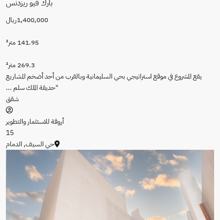
بارك فيو ريزدنس
1,400,000ريال
141.95 متر²
269.3 متر²
اتيجي بحي السليمانية وبالقرب من أحد أضخم المشاريع
"حديقة الملك سلم
...
شقق
أروقة للاستثمار والتطوير
15
حي السيف
,
الدمام