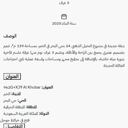
3 غرف
سنة البناء:2025
الوصف
شقة جديدة في مشروع النخيل الذهبي 24 بحي البحر في الخبر، بمساحة 139 م²، تتميز
بتصميم عصري يجمع بين الراحة والأناقة، وتضم 3 غرف نوم منها غرفة ماستر فاخرة
لى مطبخ مجهز ومساحات واسعة عملية تلبي احتياجات
العنوان
العنوان:
962G+XJ9 Al Khobar
المدينة:
الخبر
الحي:
حي البحر
المنطقة:
المنطقة الشرقية
الدولة:
المملكة العربية السعودية
فتح في خرائط جوجل
التفاصيل