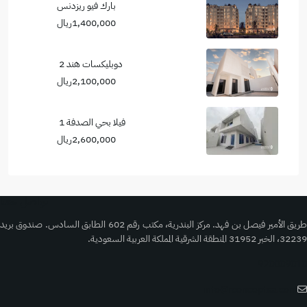
بارك فيو ريزدنس
1,400,000ريال
دوبليكسات هند 2
2,100,000ريال
فيلا بحي الصدفة 1
2,600,000ريال
تواصل معنا
طريق الأمير فيصل بن فهد. مركز البندرية، مكتب رقم 602 الطابق السادس. صندوق بريد