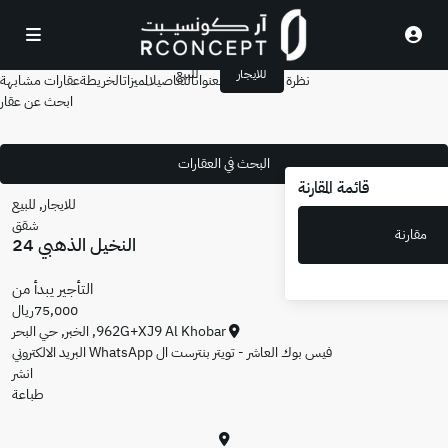
للايجار
للبيع
عامة
الوصف
العنوان
التفاصيل
المميزات
الخريطة
عقارات مشابهة
ابحث عن عقار
للايجار
,
للبيع
شقق
النخيل الذهبي 24
التأجير يبدأ من
75,000ريال
962G+XJ9 Al Khobar,
الخبر
,
حي البحر
العاشر - تويتر
بنترست
ال WhatsApp
البريد الالكتروني
انشر
طباعة