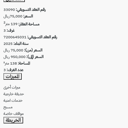
رقم العقد التسويقي:
33090
السعر:
75,000ريال
2
مساحة العقار:
139 متر
غرف:
3
رقم العقد التسويقي:
7200645031
سنة البناء:
2025
السعر (من):
75,000 ريال
السعر (إلى):
950,000 ريال
المساحة:
138 متر²
عدد الغرف:
3
المميزات
ميزات أخرى
حديقة خارجية
خدمات امنية
مسبح
مواقف خاصة
الخريطة