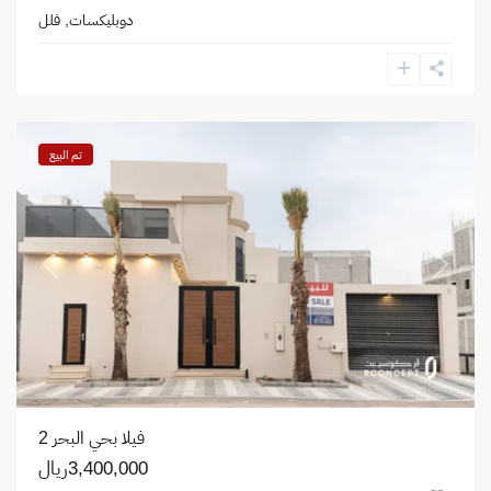
دوبليكسات
,
فلل
حي
البحر
,
الخبر
تم البيع
revious
Next
فيلا بحي البحر 2
3,400,000ريال