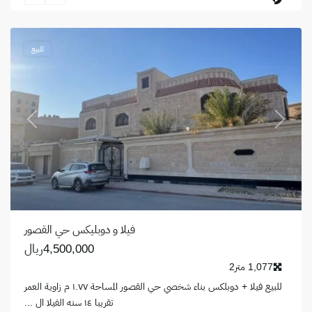
القصور
,
الظهران
للبيع
revious
Next
فيلا و دوبليكس حي القصور
4,500,000ريال
1,077 متر2
للبيع فيلا + دوبلكس بناء شخصي حي القصور المساحة ١.٧٧ م زاوية العمر
تقريبا ١٤ سنه الفيلا ال
...