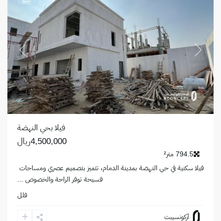
للبيع
revious
Next
فيلا بحي النهضة
4,500,000ريال
794.5 متر²
فيلا سكنية في حي النهضة بمدينة الدمام، تتميز بتصميم عصري ومساحات
فسيحة توفر الراحة والخصوص
...
فلل
حي
آركونسيبت