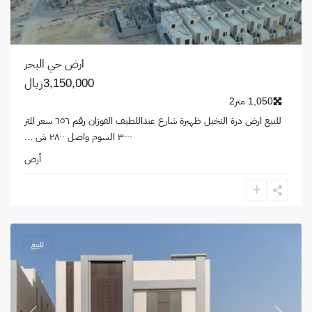
ارض حي البحر
3,150,000ريال
1,050 متر2
للبيع ارض درة النخيل ظهيرة شارع عبداللطيف الفوزان رقم ٦٥٦ سعر المتر
٣٠٠٠ السوم واصل ٢٨٠٠ ش
...
أرض
حي
البحر
,
الخبر
للبيع