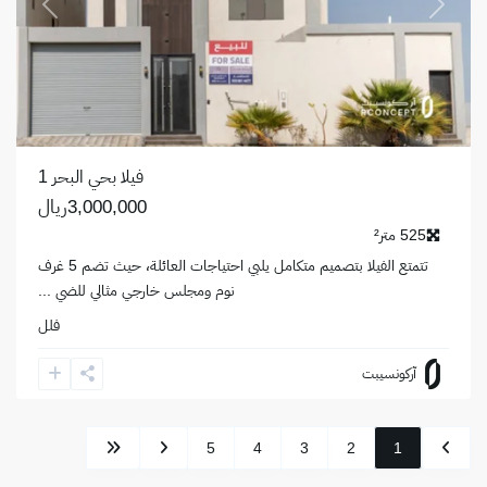
revious
Next
فيلا بحي البحر 1
3,000,000ريال
525 متر²
تتمتع الفيلا بتصميم متكامل يلبي احتياجات العائلة، حيث تضم 5 غرف
نوم ومجلس خارجي مثالي للضي
...
فلل
آركونسيبت
5
4
3
2
1