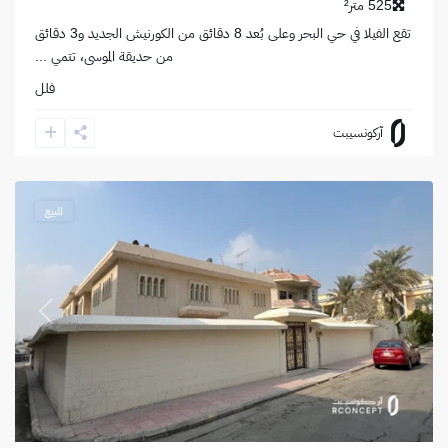
525 متر²
تقع الفيلا في حي البحر وعلى بُعد 8 دقائق من الكورنيش الجديد و3 دقائق
من حديقة الموسى، تتمي
...
فلل
حي
آركونسيبت
العقربية
,
الخبر
للبيع
revious
Next