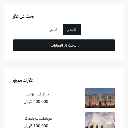
ابحث عن عقار
للايجار
للبيع
عقارات مميزة
بارك فيو ريزدنس
1,400,000ريال
دوبليكسات هند 2
2,100,000ريال