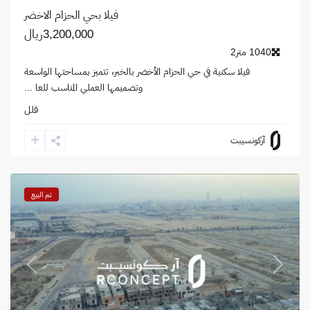
فيلا بحي الحزام الاخضر
3,200,000ريال
1040 متر2
فيلا سكنية في حي الحزام الأخضر بالخبر، تتميز بمساحتها الواسعة
وتصميمها العملي المناسب للعا
...
فلل
حي
آركونسيبت
البحر
,
الخبر
تم البيع
revious
Next