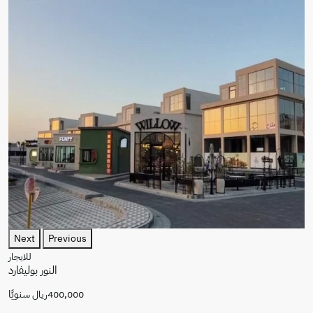
Next
Previous
للايجار
النور بوليفارد
سنويًا
400,000ريال