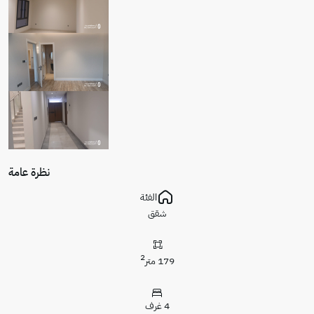
نظرة عامة
الفئة
شقق
2
179 متر
4 غرف