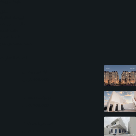
روابط سريعة
سكني
البورصة العقارية
طلب عرض عقار
طلب خدمة
طلب انضمام
طلب البحث عن عقار
احدث العقارات
بارك فيو ريزدنس
1,400,000ريال
دوبليكسات هند 2
2,100,000ريال
فيلا بحي الصدفة 1
2,600,000ريال