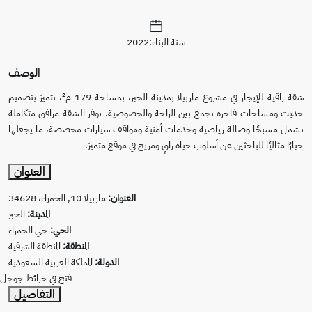
سنة البناء:2022
الوصف
شقة راقية للإيجار في مشروع ماربيلا بمدينة الخبر، بمساحة 179 م²، تتميز بتصميم
ن الراحة والخصوصية. توفر الشقة مرافق متكاملة
وخدمات أمنية ومواقف سيارات مخصصة، ما يجعلها
ب حياة راقٍ ومريح في موقع متميز.
العنوان
العنوان:
ماربيلا 10, الحمراء، 34628
المدينة:
الخبر
الحي:
حي الحمراء
المنطقة:
المنطقة الشرقية
الدولة:
المملكة العربية السعودية
فتح في خرائط جوجل
التفاصيل