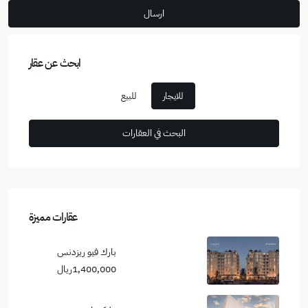
ابحث عن عقار
للايجار
للبيع
عقارات مميزة
بارك فيو ريزدنس
1,400,000ريال