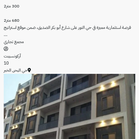
300 متر2
680 متر2
 النور على شارع أبو بكر الصديق، ضمن موقع استراتيج
...
مجمع تجاري
آركونسيبت
10
حي البحر
,
الخبر