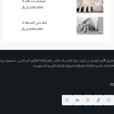
دوبليكسات هند 2
2,100,000ريال
فيلا بحي الصدفة 1
2,600,000ريال
تواصل معنا
طريق الأمير فيصل بن فهد. مركز البندرية، مكتب رقم 602 الطابق السادس. صندوق بريد