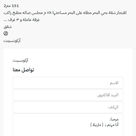
151 متر2
للايجار شقة بحي البحر مطله على البحر مساحتها ١٥١ م مجلس صاله مطبخ راكب
غرفة عاملة و ٣ غرف
...
شقق
آركونسيبت
آركونسيبت
تواصل معنا