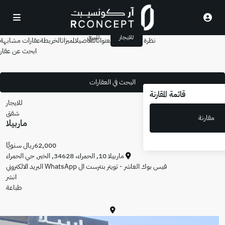
للايجار
للبيع
عامة
الوصف
العنوان
التفاصيل
المميزات
الخريطة
عقارات مشابهة
ابحث عن عقار
للايجار
شقق
ماربيلا
سنويًا
62,000ريال
ماربيلا 10, الحمراء، 34628,
الخبر
,
حي الحمراء
العاشر - تويتر
بنترست
ال WhatsApp
البريد الالكتروني
انشر
طباعة